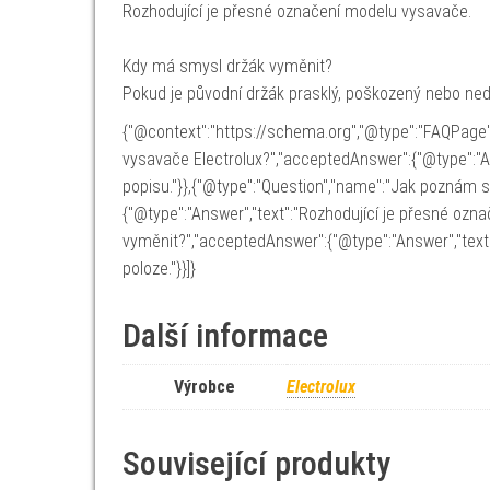
Rozhodující je přesné označení modelu vysavače.
Kdy má smysl držák vyměnit?
Pokud je původní držák prasklý, poškozený nebo ned
{"@context":"https://schema.org","@type":"FAQPage"
vysavače Electrolux?","acceptedAnswer":{"@type":"A
popisu."}},{"@type":"Question","name":"Jak poznám 
{"@type":"Answer","text":"Rozhodující je přesné ozn
vyměnit?","acceptedAnswer":{"@type":"Answer","text
poloze."}}]}
Další informace
Výrobce
Electrolux
Související produkty