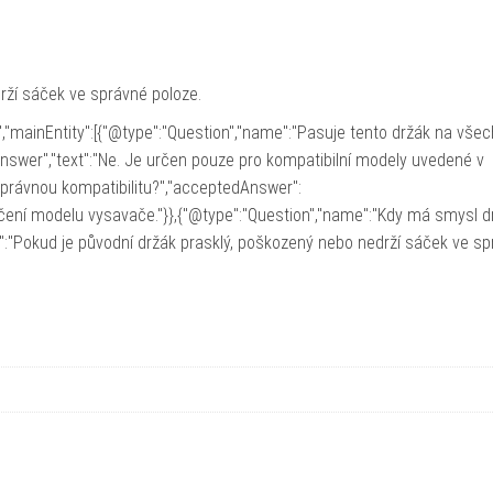
rží sáček ve správné poloze.
,"mainEntity":[{"@type":"Question","name":"Pasuje tento držák na vše
nswer","text":"Ne. Je určen pouze pro kompatibilní modely uvedené v
správnou kompatibilitu?","acceptedAnswer":
ačení modelu vysavače."}},{"@type":"Question","name":"Kdy má smysl d
":"Pokud je původní držák prasklý, poškozený nebo nedrží sáček ve s