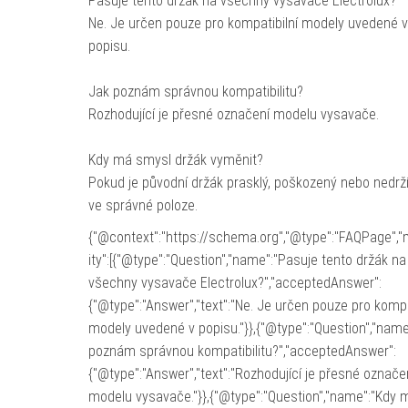
Pasuje tento držák na všechny vysavače Electrolux?
Ne. Je určen pouze pro kompatibilní modely uvedené v
popisu.
Jak poznám správnou kompatibilitu?
Rozhodující je přesné označení modelu vysavače.
Kdy má smysl držák vyměnit?
Pokud je původní držák prasklý, poškozený nebo nedrž
ve správné poloze.
{"@context":"https://schema.org","@type":"FAQPage","
ity":[{"@type":"Question","name":"Pasuje tento držák na
všechny vysavače Electrolux?","acceptedAnswer":
{"@type":"Answer","text":"Ne. Je určen pouze pro kompa
modely uvedené v popisu."}},{"@type":"Question","name
poznám správnou kompatibilitu?","acceptedAnswer":
{"@type":"Answer","text":"Rozhodující je přesné označe
modelu vysavače."}},{"@type":"Question","name":"Kdy 