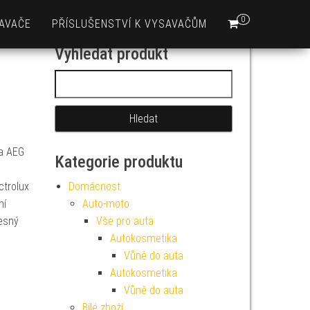
0
AVAČE
PŘÍSLUŠENSTVÍ K VYSAVAČŮM
Vyhledat produkt
Vyhledávání
a AEG
Kategorie produktu
ctrolux
Domácnost
ní
Auto-moto
řesný
Vše pro auta
Autokosmetika
Vůně do auta
Autokosmetika
Vůně do auta
Bílé zboží