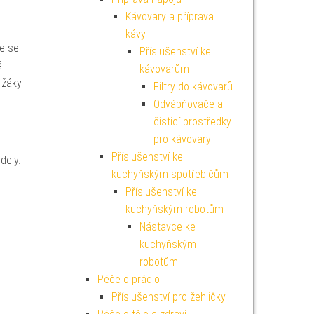
Kávovary a příprava
kávy
e se
Příslušenství ke
é
kávovarům
ržáky
Filtry do kávovarů
Odvápňovače a
čisticí prostředky
pro kávovary
Příslušenství ke
dely.
kuchyňským spotřebičům
Příslušenství ke
kuchyňským robotům
Nástavce ke
kuchyňským
robotům
Péče o prádlo
Příslušenství pro žehličky