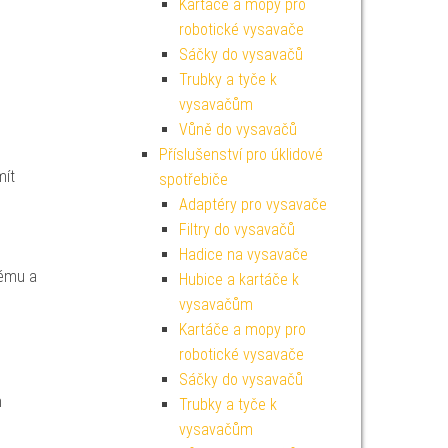
Kartáče a mopy pro
robotické vysavače
Sáčky do vysavačů
Trubky a tyče k
vysavačům
Vůně do vysavačů
Příslušenství pro úklidové
mít
spotřebiče
Adaptéry pro vysavače
Filtry do vysavačů
Hadice na vysavače
tému a
Hubice a kartáče k
vysavačům
Kartáče a mopy pro
robotické vysavače
Sáčky do vysavačů
m
Trubky a tyče k
vysavačům