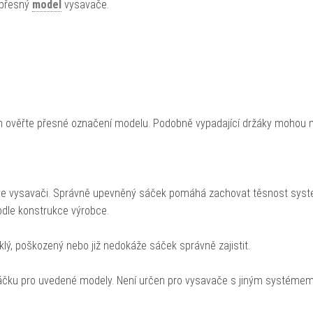
 přesný
model
vysavače.
 ověřte přesné označení modelu. Podobně vypadající držáky mohou 
 ve vysavači. Správně upevněný sáček pomáhá zachovat těsnost sys
odle konstrukce výrobce.
lý, poškozený nebo již nedokáže sáček správně zajistit.
sáčku pro uvedené modely. Není určen pro vysavače s jiným systéme