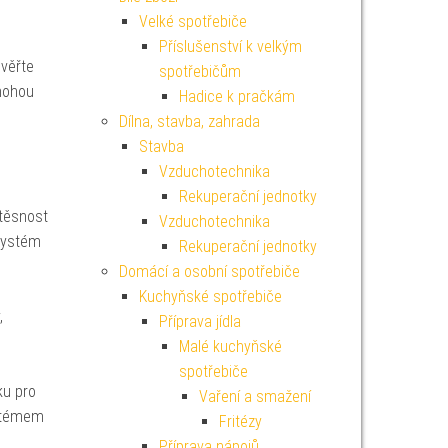
Velké spotřebiče
Příslušenství k velkým
věřte
spotřebičům
mohou
Hadice k pračkám
Dílna, stavba, zahrada
Stavba
Vzduchotechnika
Rekuperační jednotky
těsnost
Vzduchotechnika
systém
Rekuperační jednotky
Domácí a osobní spotřebiče
Kuchyňské spotřebiče
,
Příprava jídla
Malé kuchyňské
spotřebiče
ku pro
Vaření a smažení
ystémem
Fritézy
Příprava nápojů