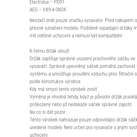
Electrolux – PD91
AEG – VX9-4-OKOX
Nestačí znát pouze značku vysavače. Před nákupem o
přesné označení modelu. Podobně vypadající držáky 
mít odlišné uchycení a nemusí být kompatibilní.
K čemu držák slouží
Držák zajišťuje správné usazení prachového sáčku ve
vysavači. Správně upevněný sáček pomáhá zachovat 
systému a umožňuje proudění vzduchu přes filtrační 
podle konstrukce výrobce.
Kdy má smysl tento výrobek zvolit
Výměna je vhodná tehdy, když je původní držák prasklý
poškozený nebo již nedokáže sáček správně zajistit.
Na co si dát pozor
Tento výrobek nahrazuje pouze odpovídající držák sáč
uvedené modely. Není určen pro vysavače s jiným s
uchycení.