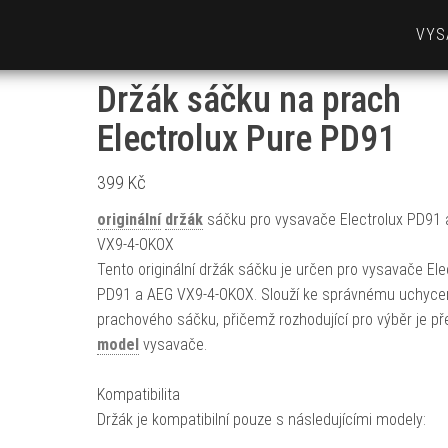
VYS
Držák sáčku na prach
Electrolux Pure PD91
399
Kč
originální
držák
sáčku pro vysavače Electrolux PD91 
VX9-4-OKOX
Tento originální držák sáčku je určen pro vysavače Ele
PD91 a AEG VX9-4-OKOX. Slouží ke správnému uchyce
prachového sáčku, přičemž rozhodující pro výběr je p
model
vysavače.
Kompatibilita
Držák je kompatibilní pouze s následujícími modely: