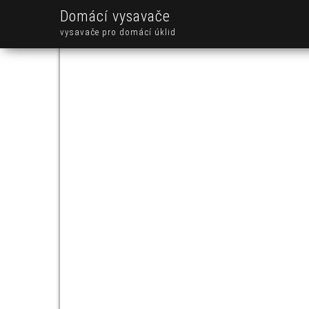
Domácí vysavače
vysavače pro domácí úklid