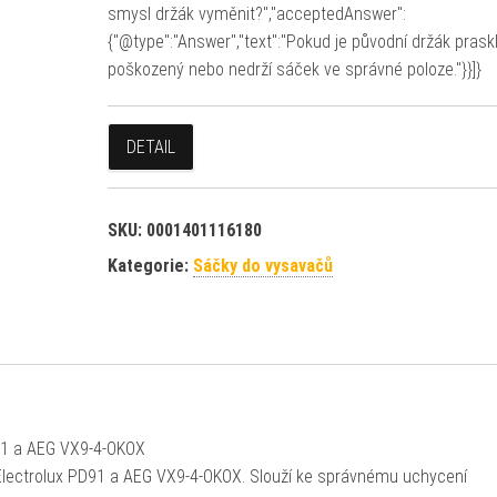
smysl držák vyměnit?","acceptedAnswer":
{"@type":"Answer","text":"Pokud je původní držák praskl
poškozený nebo nedrží sáček ve správné poloze."}}]}
DETAIL
SKU:
0001401116180
Kategorie:
Sáčky do vysavačů
91 a AEG VX9-4-OKOX
 Electrolux PD91 a AEG VX9-4-OKOX. Slouží ke správnému uchycení