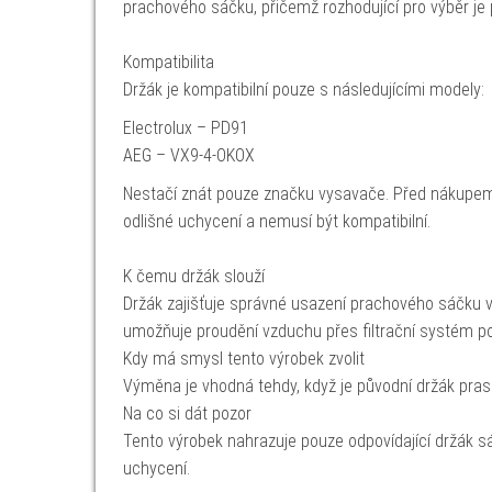
prachového sáčku, přičemž rozhodující pro výběr je
Kompatibilita
Držák je kompatibilní pouze s následujícími modely:
Electrolux – PD91
AEG – VX9-4-OKOX
Nestačí znát pouze značku vysavače. Před nákupem
odlišné uchycení a nemusí být kompatibilní.
K čemu držák slouží
Držák zajišťuje správné usazení prachového sáčku
umožňuje proudění vzduchu přes filtrační systém p
Kdy má smysl tento výrobek zvolit
Výměna je vhodná tehdy, když je původní držák prask
Na co si dát pozor
Tento výrobek nahrazuje pouze odpovídající držák 
uchycení.