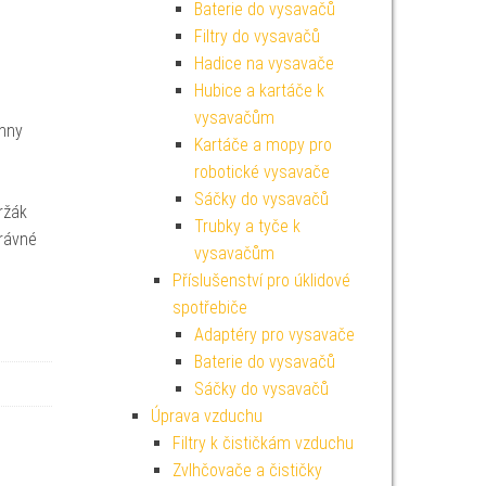
Baterie do vysavačů
Filtry do vysavačů
Hadice na vysavače
Hubice a kartáče k
vysavačům
chny
Kartáče a mopy pro
robotické vysavače
Sáčky do vysavačů
ržák
Trubky a tyče k
právné
vysavačům
Příslušenství pro úklidové
spotřebiče
Adaptéry pro vysavače
Baterie do vysavačů
Sáčky do vysavačů
Úprava vzduchu
Filtry k čističkám vzduchu
Zvlhčovače a čističky