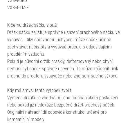
VX8-4-OKO
VX8-4-TM-E
K čemu držák sáčku slouží
Držák sáčku zajišťuje správné usazení prachového sáčku ve
vysavači. Díky správnému uchycení může sáček účinně
zachytávat nečistoty a vysavač pracuje s odpovídajícím
prouděním vzduchu.
Pokud je původní držák prasklý, deformovaný nebo chybí,
nemusí být sáček správně upevněn. To může způsobit únik
prachu do prostoru vysavače nebo zhoršení sacího výkonu.
Kdy má smysl tento výrobek zvolit
Výměna držáku je vhodná při jeho mechanickém poškození
nebo pokud již nedokáže bezpečně držet prachový sáček.
Originální náhradní díl odpovídá konstrukci určené pro
kompatibilní modely.