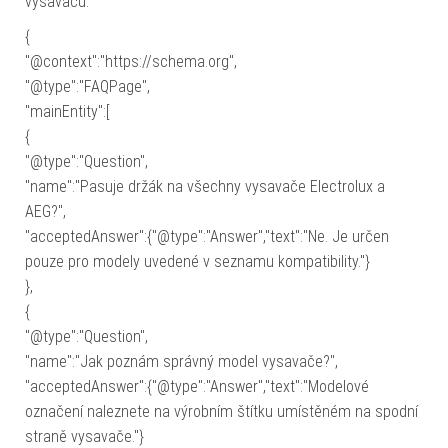
vysavačů.
{
"@context":"https://schema.org",
"@type":"FAQPage",
"mainEntity":[
{
"@type":"Question",
"name":"Pasuje držák na všechny vysavače Electrolux a
AEG?",
"acceptedAnswer":{"@type":"Answer","text":"Ne. Je určen
pouze pro modely uvedené v seznamu kompatibility."}
},
{
"@type":"Question",
"name":"Jak poznám správný model vysavače?",
"acceptedAnswer":{"@type":"Answer","text":"Modelové
označení naleznete na výrobním štítku umístěném na spodní
straně vysavače."}