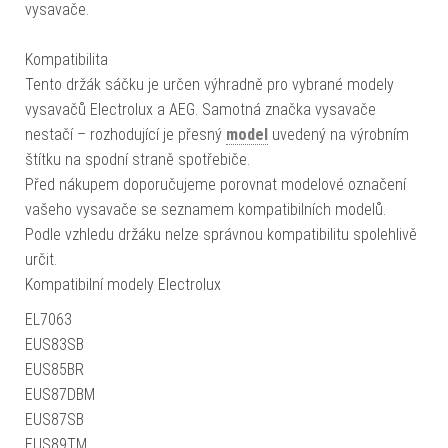
vysavače.
Kompatibilita
Tento držák sáčku je určen výhradně pro vybrané modely
vysavačů Electrolux a AEG. Samotná značka vysavače
nestačí – rozhodující je přesný
model
uvedený na výrobním
štítku na spodní straně spotřebiče.
Před nákupem doporučujeme porovnat modelové označení
vašeho vysavače se seznamem kompatibilních modelů.
Podle vzhledu držáku nelze správnou kompatibilitu spolehlivě
určit.
Kompatibilní modely Electrolux
EL7063
EUS83SB
EUS85BR
EUS87DBM
EUS87SB
EUS89TM