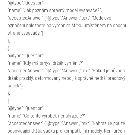
"@type":"Question",
"name":"Jak poznám správný model vysavače?",
"acceptedAnswer":{"@type":"Answer","text":"Modelové
označení naleznete na výrobním štítku umístěném na spodní
straně vysavače."}
},
{
"@type":"Question",
"name":"Kdy má smysl držák vyměnit?",
"acceptedAnswer":{"@type":"Answer","text":"Pokud je původní
držák prasklý, deformovaný nebo již správně nedrží prachový
sáček."}
},
{
"@type":"Question",
"name":"Co tento výrobek nenahrazuje?",
"acceptedAnswer":{"@type":"Answer","text":"Nahrazuje pouze
odpovídající držák sáčku pro kompatibilní modely. Není určen