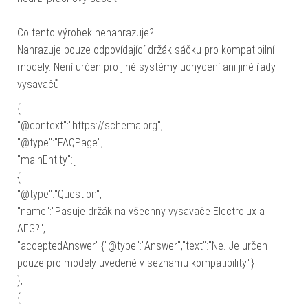
Co tento výrobek nenahrazuje?
Nahrazuje pouze odpovídající držák sáčku pro kompatibilní
modely. Není určen pro jiné systémy uchycení ani jiné řady
vysavačů.
{
"@context":"https://schema.org",
"@type":"FAQPage",
"mainEntity":[
{
"@type":"Question",
"name":"Pasuje držák na všechny vysavače Electrolux a
AEG?",
"acceptedAnswer":{"@type":"Answer","text":"Ne. Je určen
pouze pro modely uvedené v seznamu kompatibility."}
},
{