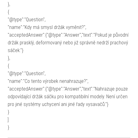
},
{
"@type":"Question",
"name":"Kdy má smysl držák vyměnit?",
"acceptedAnswer":{"@type":"Answer","text":"Pokud je původní
držák prasklý, deformovaný nebo již správně nedrží prachový
sáček."}
},
{
"@type":"Question",
"name":"Co tento výrobek nenahrazuje?",
"acceptedAnswer":{"@type":"Answer","text":"Nahrazuje pouze
odpovídající držák sáčku pro kompatibilní modely. Není určen
pro jiné systémy uchycení ani jiné řady vysavačů."}
}
]
}