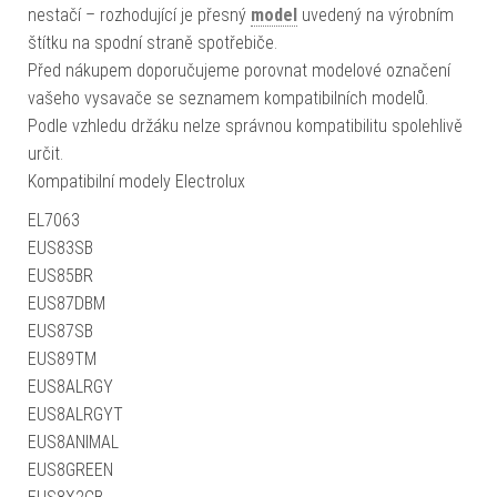
nestačí – rozhodující je přesný
model
uvedený na výrobním
štítku na spodní straně spotřebiče.
Před nákupem doporučujeme porovnat modelové označení
vašeho vysavače se seznamem kompatibilních modelů.
Podle vzhledu držáku nelze správnou kompatibilitu spolehlivě
určit.
Kompatibilní modely Electrolux
EL7063
EUS83SB
EUS85BR
EUS87DBM
EUS87SB
EUS89TM
EUS8ALRGY
EUS8ALRGYT
EUS8ANIMAL
EUS8GREEN