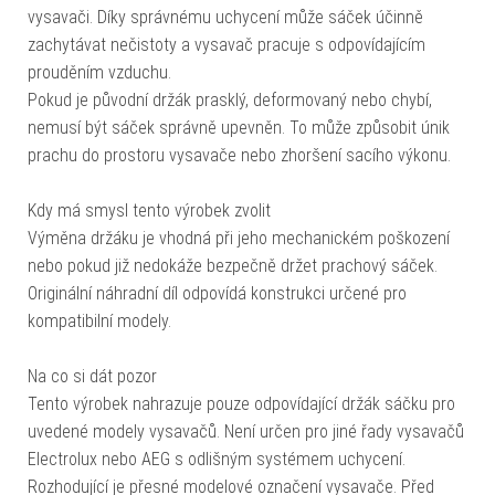
vysavači. Díky správnému uchycení může sáček účinně
zachytávat nečistoty a vysavač pracuje s odpovídajícím
prouděním vzduchu.
Pokud je původní držák prasklý, deformovaný nebo chybí,
nemusí být sáček správně upevněn. To může způsobit únik
prachu do prostoru vysavače nebo zhoršení sacího výkonu.
Kdy má smysl tento výrobek zvolit
Výměna držáku je vhodná při jeho mechanickém poškození
nebo pokud již nedokáže bezpečně držet prachový sáček.
Originální náhradní díl odpovídá konstrukci určené pro
kompatibilní modely.
Na co si dát pozor
Tento výrobek nahrazuje pouze odpovídající držák sáčku pro
uvedené modely vysavačů. Není určen pro jiné řady vysavačů
Electrolux nebo AEG s odlišným systémem uchycení.
Rozhodující je přesné modelové označení vysavače. Před