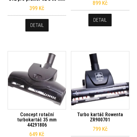
899
Kč
399
Kč
DETAIL
DETAIL
Concept rotační
Turbo kartáč Rowenta
turbokartáč 35 mm
ZR900701
44291806
799
Kč
649
Kč