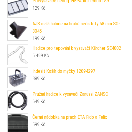
Provysavače neorig. HEPA filtr iRobot S9
129
Kč
AJS malá hubice na hrubé nečistoty 58 mm SO-
3045
199
Kč
Hadice pro tepování k vysavači Kärcher SE4002
5 499
Kč
Indesit Košík do myčky 12094297
389
Kč
Pružná hadice k vysavači Zanussi ZANSC
649
Kč
Černá nádobka na prach ETA Fido a Felix
599
Kč