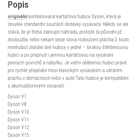
Popis
originální
kombinovaná kartáčová hubice Dyson, která je
obvykle standardní součástí dodávky vysavače. Někdy se ale
stává, že je třeba zakoupit náhradu, protože ta původní již
dosloužila, nebo někam beze slova rozloučení pláchla.S touto
minihubicí získáte dvě hubice v jedné – širokou štěrbinouvou
hubici a po přepnutí i jemnou kartáčovou na vysávání
pevných povrchů a nábytku. Je velmi oblíbenou hubicí právě
pro rychlé přepínání mezi klasickým vysáváním a utíráním
prachu v domácnosti nebo v autě.Tato hubice je kompatibilní
s akumulátorovými vysavači:
Dyson V7
Dyson V8
Dyson V10
Dyson V11
Dyson V12
Dyson V15