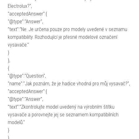
Electrolux?",
"acceptedAnswer":{
"@type":"Answer",
"text":"Ne. Je určena pouze pro modely uvedené v seznamu
kompatibility. Rozhodující je přesné modelové označení
vysavače."
}
},
{
"@type":"Question",
"name":"Jak poznám, že je hadice vhodná pro můj vysavač?",
"acceptedAnswer":{
"@type":"Answer",
"text":"Zkontrolujte model uvedený na výrobním štítku
vysavače a porovnejte jej se seznamem kompatibilních
modelů."
}
},