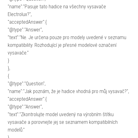
"name":"Pasuje tato hadice na všechny vysavače
Electrolux?",
"acceptedAnswer":{
"@type":"Answer",
"text":"Ne. Je určena pouze pro modely uvedené v seznamu
kompatibility. Rozhodující je přesné modelové označení
vysavače."
}
},
{
"@type":"Question",
"name":"Jak poznám, že je hadice vhodná pro můj vysavač?",
"acceptedAnswer":{
"@type":"Answer",
"text":"Zkontrolujte model uvedený na výrobním štítku
vysavače a porovnejte jej se seznamem kompatibilních
modelů."
}