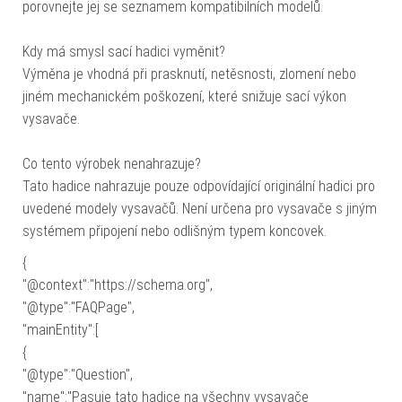
porovnejte jej se seznamem kompatibilních modelů.
Kdy má smysl sací hadici vyměnit?
Výměna je vhodná při prasknutí, netěsnosti, zlomení nebo
jiném mechanickém poškození, které snižuje sací výkon
vysavače.
Co tento výrobek nenahrazuje?
Tato hadice nahrazuje pouze odpovídající originální hadici pro
uvedené modely vysavačů. Není určena pro vysavače s jiným
systémem připojení nebo odlišným typem koncovek.
{
"@context":"https://schema.org",
"@type":"FAQPage",
"mainEntity":[
{
"@type":"Question",
"name":"Pasuje tato hadice na všechny vysavače