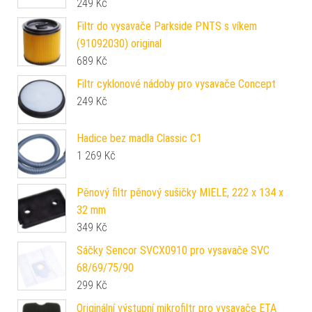
249
Kč
Filtr do vysavače Parkside PNTS s víkem
(91092030) original
689
Kč
Filtr cyklonové nádoby pro vysavače Concept
249
Kč
Hadice bez madla Classic C1
1 269
Kč
Pěnový filtr pěnový sušičky MIELE, 222 x 134 x
32 mm
349
Kč
Sáčky Sencor SVCX0910 pro vysavače SVC
68/69/75/90
299
Kč
Originální výstupní mikrofiltr pro vysavače ETA