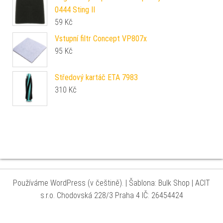
0444 Sting II
59
Kč
Vstupní filtr Concept VP807x
95
Kč
Středový kartáč ETA 7983
310
Kč
Používáme WordPress (v češtině).
|
Šablona: Bulk Shop
| ACIT
s.r.o. Chodovská 228/3 Praha 4 IČ: 26454424