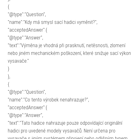
{
"@type":"Question",
"name":"Kdy má smysl sací hadici vyměnit?",
"acceptedAnswer":{
"@type":"Answer",
"text":"Výměna je vhodná při prasknutí, netěsnosti, zlomení
nebo jiném mechanickém poškození, které snižuje sací výkon
vysavače."
}
},
{
"@type":"Question",
"name":"Co tento výrobek nenahrazuje?",
"acceptedAnswer":{
"@type":"Answer",
"text":"Tato hadice nahrazuje pouze odpovídající originální
hadici pro uvedené modely vysavačů. Není určena pro
vysavače s jiným systémem připojení nebo odlišným typem