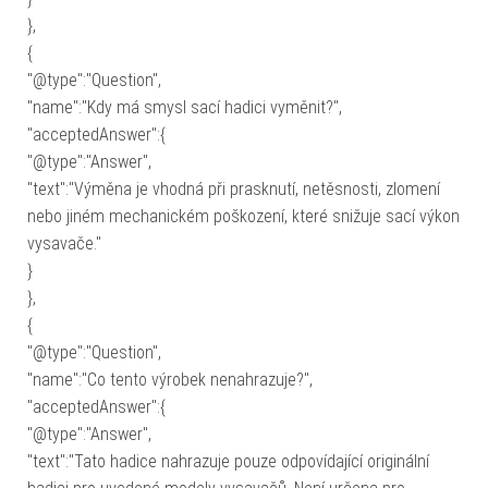
},
{
"@type":"Question",
"name":"Kdy má smysl sací hadici vyměnit?",
"acceptedAnswer":{
"@type":"Answer",
"text":"Výměna je vhodná při prasknutí, netěsnosti, zlomení
nebo jiném mechanickém poškození, které snižuje sací výkon
vysavače."
}
},
{
"@type":"Question",
"name":"Co tento výrobek nenahrazuje?",
"acceptedAnswer":{
"@type":"Answer",
"text":"Tato hadice nahrazuje pouze odpovídající originální