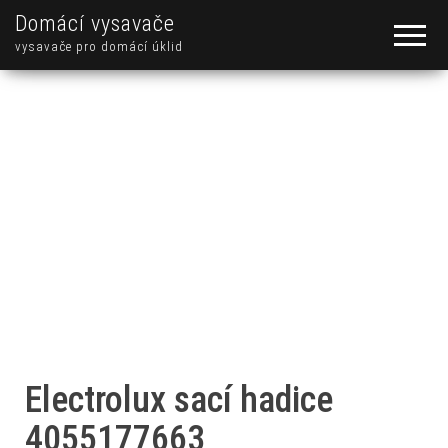
Domácí vysavače
vysavače pro domácí úklid
Electrolux sací hadice
4055177663