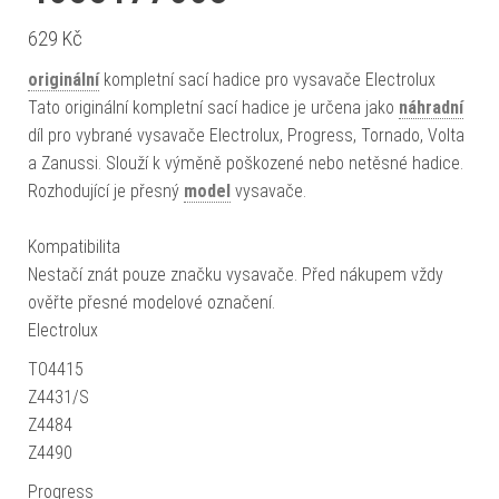
629
Kč
originální
kompletní sací hadice pro vysavače Electrolux
Tato originální kompletní sací hadice je určena jako
náhradní
díl pro vybrané vysavače Electrolux, Progress, Tornado, Volta
a Zanussi. Slouží k výměně poškozené nebo netěsné hadice.
Rozhodující je přesný
model
vysavače.
Kompatibilita
Nestačí znát pouze značku vysavače. Před nákupem vždy
ověřte přesné modelové označení.
Electrolux
TO4415
Z4431/S
Z4484
Z4490
Progress