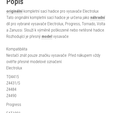
Popis
originální
kompletní sací hadice pro vysavače Electrolux
Tato originální kompletní sací hadice je určena jako
náhradní
díl pro vybrané vysavače Electrolux, Progress, Tornado, Volta
a Zanussi. Slouží k výměně poškozené nebo netěsné hadice.
Rozhodující je přesný
model
vysavače.
Kompatibilita
Nestačí znát pouze značku vysavače. Před nákupem vždy
ověřte přesné modelové označení.
Electrolux
TO4415
Z4431/S
Z4484
Z4490
Progress