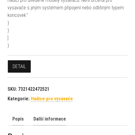
hadici pro uvedené modely vysavačů. Není určena pro
vysavače s jiným systémem připojení nebo odlišným typem
koncovek."
}
}
]
}
DETAIL
SKU:
7321422472521
Kategorie:
Hadice pro vysavače
Popis
Další informace