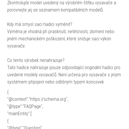
Zkontrolujte model uvedený na výrobním štítku vysavače a
porovnejte jej se seznamem kompatibilních modelů.
Kdy má smysl sací hadici vyměnit?
Výměna je vhodná při prasknutí, netěsnosti, zlomení nebo
jiném mechanickém poškození, které snižuje sací výkon
vysavače.
Co tento výrobek nenahrazuje?
Tato hadice nahrazuje pouze odpovídající originální hadici pro
uvedené modely vysavačů. Není určena pro vysavače s jiným
systémem připojení nebo odlišným typem koncovek.
{
"@context":"https://schema.org",
"@type":"FAQPage",
"mainEntity":[
{
"@type":"Question",