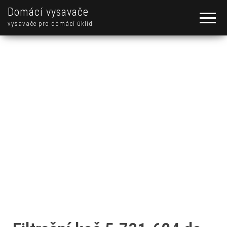
Domácí vysavače
vysavače pro domácí úklid