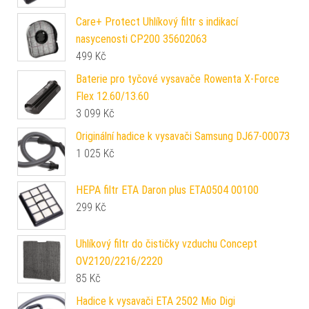
Care+ Protect Uhlíkový filtr s indikací
nasycenosti CP200 35602063
499
Kč
Baterie pro tyčové vysavače Rowenta X-Force
Flex 12.60/13.60
3 099
Kč
Originální hadice k vysavači Samsung DJ67-00073
1 025
Kč
HEPA filtr ETA Daron plus ETA0504 00100
299
Kč
Uhlíkový filtr do čističky vzduchu Concept
OV2120/2216/2220
85
Kč
Hadice k vysavači ETA 2502 Mio Digi