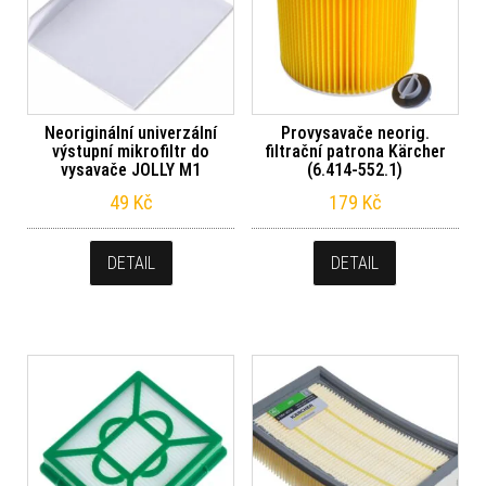
Neoriginální univerzální
Provysavače neorig.
výstupní mikrofiltr do
filtrační patrona Kärcher
vysavače JOLLY M1
(6.414-552.1)
49
Kč
179
Kč
DETAIL
DETAIL