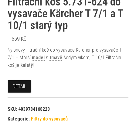
Filtrační koš 5.731-624 do
vysavače Kärcher T 7/1 a T
10/1 starý typ
1 559
Kč
Nylonový filtrační koš do vysavače Kärcher pro vysavače T
7/1 – starší
model
s
tmavě
šedým víkem, T 10/1.Filtrační
koš je
kulatý
!!!
DETAIL
SKU:
4039784168220
Kategorie:
Filtry do vysavačů