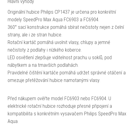
Hlavní výhody
Originální hubice Philips CP1437 je určena pro konkrétní
modely SpeedPro Max Aqua FC6903 a FC6904.
360° sací konstrukce pomáhá sbírat nečistoty nejen z čelní
strany, ale i ze stran hubice.
Rotační kartáč pomáhá uvolnit vlasy, chlupy a jemné
nečistoty z podlahy i nízkého koberce.
LED osvětlení zlepšuje viditelnost prachu u soklů, pod
nábytkem a na tmavších podlahách.
Pravidelné čištění kartáče pomáhá udržet správné otáčení a
omezuje přetěžování hubice namotanými vlasy.
Před nákupem ověřte model FC6903 nebo FC6904. U
elektrické rotační hubice rozhoduje přesné připojení a
kompatibilita s konkrétním vysavačem Philips SpeedPro Max
Aqua.