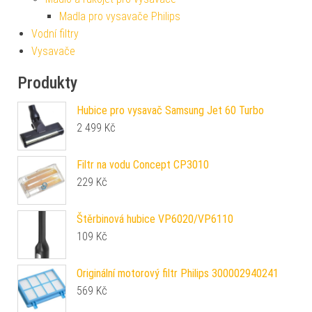
Madla pro vysavače Philips
Vodní filtry
Vysavače
Produkty
Hubice pro vysavač Samsung Jet 60 Turbo
2 499
Kč
Filtr na vodu Concept CP3010
229
Kč
Štěrbinová hubice VP6020/VP6110
109
Kč
Originální motorový filtr Philips 300002940241
569
Kč