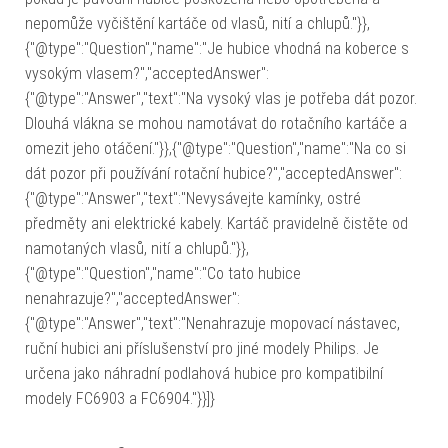
nepomůže vyčištění kartáče od vlasů, nití a chlupů."}},
{"@type":"Question","name":"Je hubice vhodná na koberce s
vysokým vlasem?","acceptedAnswer":
{"@type":"Answer","text":"Na vysoký vlas je potřeba dát pozor.
Dlouhá vlákna se mohou namotávat do rotačního kartáče a
omezit jeho otáčení."}},{"@type":"Question","name":"Na co si
dát pozor při používání rotační hubice?","acceptedAnswer":
{"@type":"Answer","text":"Nevysávejte kamínky, ostré
předměty ani elektrické kabely. Kartáč pravidelně čistěte od
namotaných vlasů, nití a chlupů."}},
{"@type":"Question","name":"Co tato hubice
nenahrazuje?","acceptedAnswer":
{"@type":"Answer","text":"Nenahrazuje mopovací nástavec,
ruční hubici ani příslušenství pro jiné modely Philips. Je
určena jako náhradní podlahová hubice pro kompatibilní
modely FC6903 a FC6904."}}]}