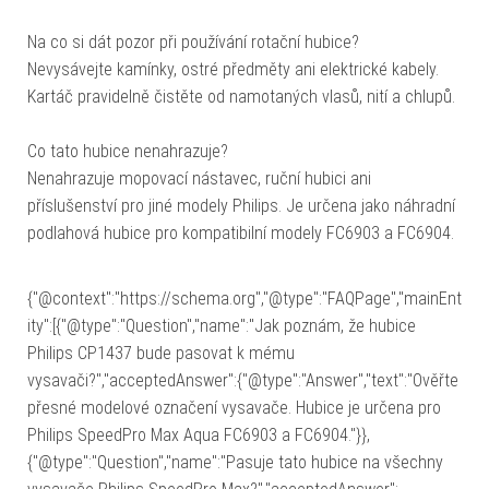
Na co si dát pozor při používání rotační hubice?
Nevysávejte kamínky, ostré předměty ani elektrické kabely.
Kartáč pravidelně čistěte od namotaných vlasů, nití a chlupů.
Co tato hubice nenahrazuje?
Nenahrazuje mopovací nástavec, ruční hubici ani
příslušenství pro jiné modely Philips. Je určena jako náhradní
podlahová hubice pro kompatibilní modely FC6903 a FC6904.
{"@context":"https://schema.org","@type":"FAQPage","mainEnt
ity":[{"@type":"Question","name":"Jak poznám, že hubice
Philips CP1437 bude pasovat k mému
vysavači?","acceptedAnswer":{"@type":"Answer","text":"Ověřte
přesné modelové označení vysavače. Hubice je určena pro
Philips SpeedPro Max Aqua FC6903 a FC6904."}},
{"@type":"Question","name":"Pasuje tato hubice na všechny