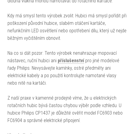
dlouhá vlákna mohou namotávat do rotačního kartáče.
Kdy má smysl tento výrobek zvolit: Hubici má smysl pořídit při
poškození původní hubice, slabém otáčení kartáče,
nefunkčním LED osvětlení nebo opotřebení dílu, který už nejde
běžným vyčištěním obnovit.
Na co si dát pozor: Tento výrobek nenahrazuje mopovací
nástavec, ruční hubici ani
příslušenství
pro jiné modelové
řady Philips. Nevysávejte kamínky, ostré předměty ani
elektrické kabely a po použití kontrolujte namotané vlasy
nebo nitě na kartáči.
Z naší praxe v kamenné prodejně víme, že u elektrických
rotačních hubic bývá častou chybou výběr podle vzhledu. U
hubice Philips CP1437 je důležité ověřit model FC6903 nebo
FC6904 a správné elektrické připojení.