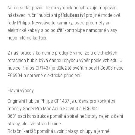
Na co si dát pozor: Tento výrobek nenahrazuje mopovací
nástavec, ruční hubici ani
příslušenství
pro jiné modelové
řady Philips. Nevysávejte kamínky, ostré předměty ani
elektrické kabely a po použití kontrolujte namotané vlasy
nebo nitě na kartáči.
Z naší praxe v kamenné prodejně víme, že u elektrických
rotačních hubic bývá častou chybou výběr podle vzhledu. U
hubice Philips CP1437 je důležité ověřit model FC6903 nebo
FC6904 a správné elektrické připojení.
Hlavní výhody
Originální hubice Philips CP1437 je určena pro konkrétní
modely SpeedPro Max Aqua FC6903 a FC6904.
360° sací konstrukce pomáhá sbírat nečistoty nejen z čelní
strany, ale i ze stran hubice.
Rotační kartáč pomáhá uvolnit vlasy, chlupy a jemné