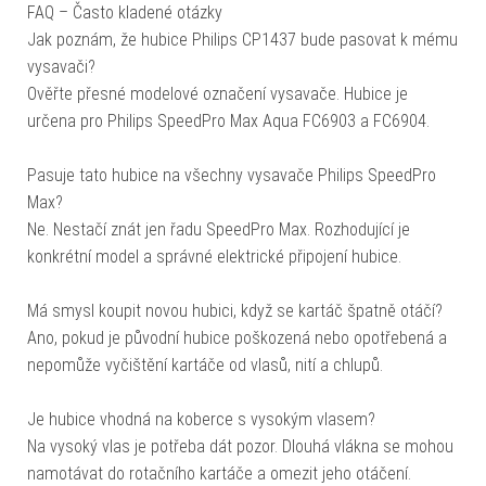
FAQ – Často kladené otázky
Jak poznám, že hubice Philips CP1437 bude pasovat k mému
vysavači?
Ověřte přesné modelové označení vysavače. Hubice je
určena pro Philips SpeedPro Max Aqua FC6903 a FC6904.
Pasuje tato hubice na všechny vysavače Philips SpeedPro
Max?
Ne. Nestačí znát jen řadu SpeedPro Max. Rozhodující je
konkrétní model a správné elektrické připojení hubice.
Má smysl koupit novou hubici, když se kartáč špatně otáčí?
Ano, pokud je původní hubice poškozená nebo opotřebená a
nepomůže vyčištění kartáče od vlasů, nití a chlupů.
Je hubice vhodná na koberce s vysokým vlasem?
Na vysoký vlas je potřeba dát pozor. Dlouhá vlákna se mohou
namotávat do rotačního kartáče a omezit jeho otáčení.