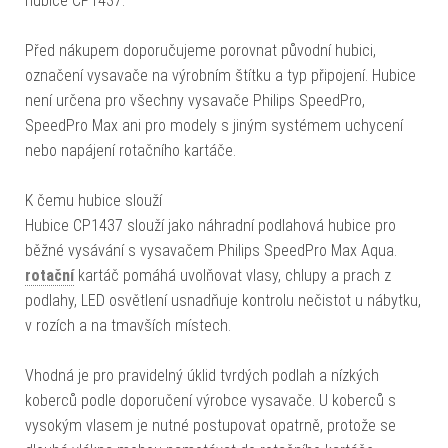
hubice CP1437.
Před nákupem doporučujeme porovnat původní hubici,
označení vysavače na výrobním štítku a typ připojení. Hubice
není určena pro všechny vysavače Philips SpeedPro,
SpeedPro Max ani pro modely s jiným systémem uchycení
nebo napájení rotačního kartáče.
K čemu hubice slouží
Hubice CP1437 slouží jako náhradní podlahová hubice pro
běžné vysávání s vysavačem Philips SpeedPro Max Aqua.
rotační
kartáč pomáhá uvolňovat vlasy, chlupy a prach z
podlahy, LED osvětlení usnadňuje kontrolu nečistot u nábytku,
v rozích a na tmavších místech.
Vhodná je pro pravidelný úklid tvrdých podlah a nízkých
koberců podle doporučení výrobce vysavače. U koberců s
vysokým vlasem je nutné postupovat opatrně, protože se