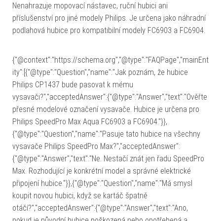
Nenahrazuje mopovací nástavec, ruční hubici ani
příslušenství pro jiné modely Philips. Je určena jako náhradní
podlahová hubice pro kompatibilní modely FC6903 a FC6904.
{"@context":"https://schema.org","@type":"FAQPage","mainEnt
ity":[{"@type":"Question","name":"Jak poznám, že hubice
Philips CP1437 bude pasovat k mému
vysavači?","acceptedAnswer":{"@type":"Answer","text":"Ověřte
přesné modelové označení vysavače. Hubice je určena pro
Philips SpeedPro Max Aqua FC6903 a FC6904."}},
{"@type":"Question","name":"Pasuje tato hubice na všechny
vysavače Philips SpeedPro Max?","acceptedAnswer":
{"@type":"Answer","text":"Ne. Nestačí znát jen řadu SpeedPro
Max. Rozhodující je konkrétní model a správné elektrické
připojení hubice."}},{"@type":"Question","name":"Má smysl
koupit novou hubici, když se kartáč špatně
otáčí?","acceptedAnswer":{"@type":"Answer","text":"Ano,
pokud je původní hubice poškozená nebo opotřebená a