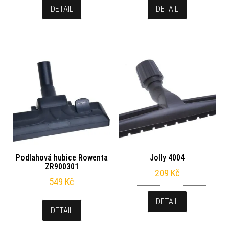
DETAIL
DETAIL
Podlahová hubice Rowenta
Jolly 4004
ZR900301
209
Kč
549
Kč
DETAIL
DETAIL