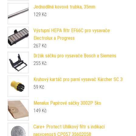
Jednodílná kovová trubka, 35mm
129
Kč
Výstupní HEPA filtr EF66C pro vysavače
Electrolux a Progress
267
Kč
Držák sáčku pro vysavače Bosch a Siemens
255
Kč
Kruhový kartáč pro parní vysavač Kärcher SC 3
59
Kč
Menalux Papírové sáčky 3002P 5ks
149
Kč
Care+ Protect Uhlíkový filtr s indikací
nasycenosti CP057 35602058