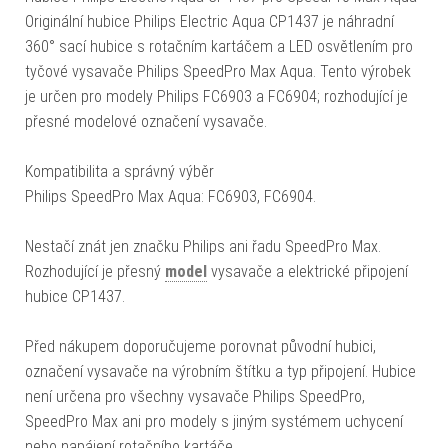
Originální hubice Philips Electric Aqua CP1437 je náhradní
360° sací hubice s rotačním kartáčem a LED osvětlením pro
tyčové vysavače Philips SpeedPro Max Aqua. Tento výrobek
je určen pro modely Philips FC6903 a FC6904; rozhodující je
přesné modelové označení vysavače.
Kompatibilita a správný výběr
Philips SpeedPro Max Aqua: FC6903, FC6904.
Nestačí znát jen značku Philips ani řadu SpeedPro Max.
Rozhodující je přesný
model
vysavače a elektrické připojení
hubice CP1437.
Před nákupem doporučujeme porovnat původní hubici,
označení vysavače na výrobním štítku a typ připojení. Hubice
není určena pro všechny vysavače Philips SpeedPro,
SpeedPro Max ani pro modely s jiným systémem uchycení
nebo napájení rotačního kartáče.