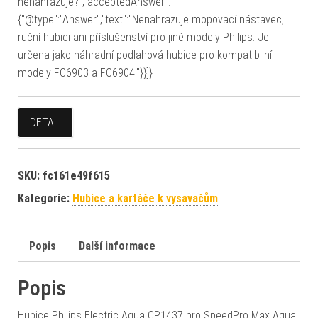
nenahrazuje?","acceptedAnswer":
{"@type":"Answer","text":"Nenahrazuje mopovací nástavec,
ruční hubici ani příslušenství pro jiné modely Philips. Je
určena jako náhradní podlahová hubice pro kompatibilní
modely FC6903 a FC6904."}}]}
DETAIL
SKU:
fc161e49f615
Kategorie:
Hubice a kartáče k vysavačům
Popis
Další informace
Popis
Hubice Philips Electric Aqua CP1437 pro SpeedPro Max Aqua