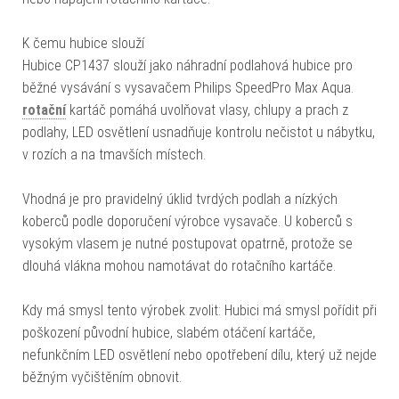
K čemu hubice slouží
Hubice CP1437 slouží jako náhradní podlahová hubice pro
běžné vysávání s vysavačem Philips SpeedPro Max Aqua.
rotační
kartáč pomáhá uvolňovat vlasy, chlupy a prach z
podlahy, LED osvětlení usnadňuje kontrolu nečistot u nábytku,
v rozích a na tmavších místech.
Vhodná je pro pravidelný úklid tvrdých podlah a nízkých
koberců podle doporučení výrobce vysavače. U koberců s
vysokým vlasem je nutné postupovat opatrně, protože se
dlouhá vlákna mohou namotávat do rotačního kartáče.
Kdy má smysl tento výrobek zvolit: Hubici má smysl pořídit při
poškození původní hubice, slabém otáčení kartáče,
nefunkčním LED osvětlení nebo opotřebení dílu, který už nejde
běžným vyčištěním obnovit.