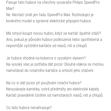
Pasuje tato hubice na všechny vysavače Philips SpeedPro
Max?
Ne. Nestačí znát jen řadu SpeedPro Max. Rozhodující je
konkrétní model a správné elektrické připojení hubice.
Má smysl koupit novou hubici, když se kartáč špatně otáčí?
Ano, pokud je původní hubice poškozená nebo opotřebená a
nepomůže vyčištění kartáče od vlasů, nití a chlupů.
Je hubice vhodná na koberce s vysokým vlasem?
Na vysoký vlas je potřeba dát pozor. Dlouhá vlákna se mohou
namotávat do rotačního kartáče a omezit jeho otáčení.
Na co si dát pozor při používání rotační hubice?
Nevysávejte kamínky, ostré předměty ani elektrické kabely.
Kartáč pravidelně čistěte od namotaných vlasů, nití a chlupů.
Co tato hubice nenahrazuje?