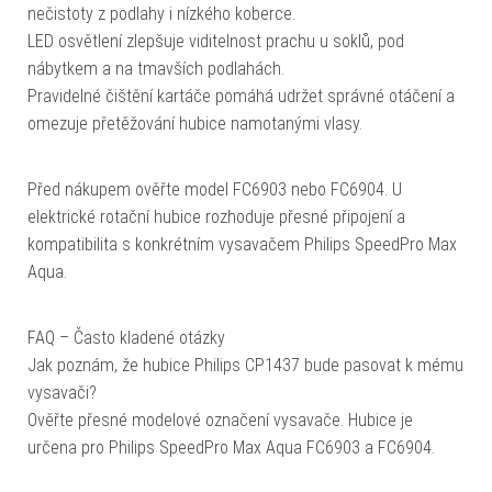
nečistoty z podlahy i nízkého koberce.
LED osvětlení zlepšuje viditelnost prachu u soklů, pod
nábytkem a na tmavších podlahách.
Pravidelné čištění kartáče pomáhá udržet správné otáčení a
omezuje přetěžování hubice namotanými vlasy.
Před nákupem ověřte model FC6903 nebo FC6904. U
elektrické rotační hubice rozhoduje přesné připojení a
kompatibilita s konkrétním vysavačem Philips SpeedPro Max
Aqua.
FAQ – Často kladené otázky
Jak poznám, že hubice Philips CP1437 bude pasovat k mému
vysavači?
Ověřte přesné modelové označení vysavače. Hubice je
určena pro Philips SpeedPro Max Aqua FC6903 a FC6904.