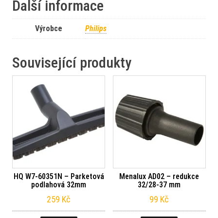
Další informace
Výrobce
Philips
Související produkty
HQ W7-60351N – Parketová
Menalux AD02 – redukce
podlahová 32mm
32/28-37 mm
259
Kč
99
Kč