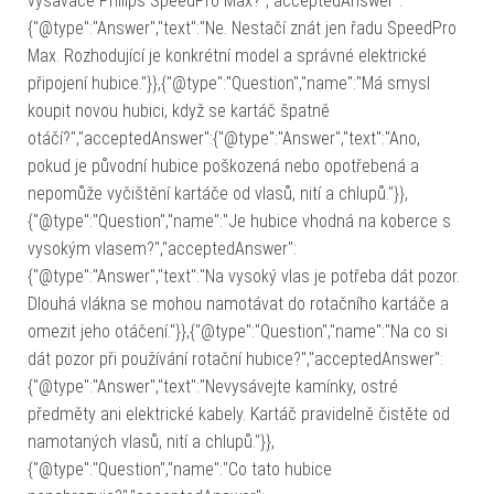
vysavače Philips SpeedPro Max?","acceptedAnswer":
{"@type":"Answer","text":"Ne. Nestačí znát jen řadu SpeedPro
Max. Rozhodující je konkrétní model a správné elektrické
připojení hubice."}},{"@type":"Question","name":"Má smysl
koupit novou hubici, když se kartáč špatně
otáčí?","acceptedAnswer":{"@type":"Answer","text":"Ano,
pokud je původní hubice poškozená nebo opotřebená a
nepomůže vyčištění kartáče od vlasů, nití a chlupů."}},
{"@type":"Question","name":"Je hubice vhodná na koberce s
vysokým vlasem?","acceptedAnswer":
{"@type":"Answer","text":"Na vysoký vlas je potřeba dát pozor.
Dlouhá vlákna se mohou namotávat do rotačního kartáče a
omezit jeho otáčení."}},{"@type":"Question","name":"Na co si
dát pozor při používání rotační hubice?","acceptedAnswer":
{"@type":"Answer","text":"Nevysávejte kamínky, ostré
předměty ani elektrické kabely. Kartáč pravidelně čistěte od
namotaných vlasů, nití a chlupů."}},
{"@type":"Question","name":"Co tato hubice