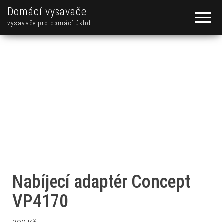
Domácí vysavače
vysavače pro domácí úklid
Nabíjecí adaptér Concept
VP4170