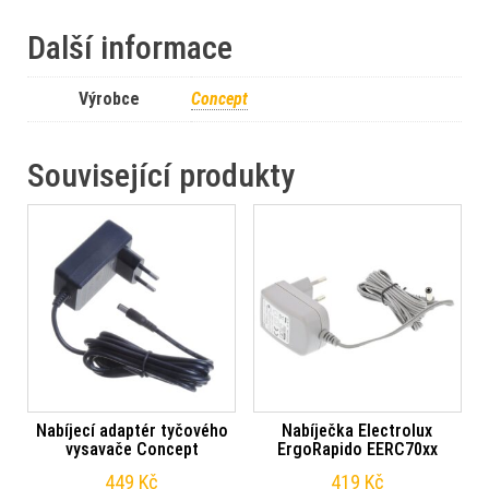
Další informace
Výrobce
Concept
Související produkty
Nabíjecí adaptér tyčového
Nabíječka Electrolux
vysavače Concept
ErgoRapido EERC70xx
449
Kč
419
Kč