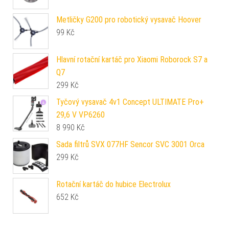
Metličky G200 pro robotický vysavač Hoover
99
Kč
Hlavní rotační kartáč pro Xiaomi Roborock S7 a
Q7
299
Kč
Tyčový vysavač 4v1 Concept ULTIMATE Pro+
29,6 V VP6260
8 990
Kč
Sada filtrů SVX 077HF Sencor SVC 3001 Orca
299
Kč
Rotační kartáč do hubice Electrolux
652
Kč