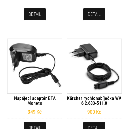
DETAIL
DETAIL
Napájecí adaptér ETA
Kärcher rychlonabíječka WV
Moneto
6 2.633-511.0
349
Kč
900
Kč
DETAIL
DETAIL