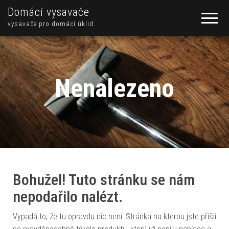
Domácí vysavače
vysavače pro domácí úklid
Nenalezeno
Bohužel! Tuto stránku se nám
nepodařilo nalézt.
Vypadá to, že tu opravdu nic není. Stránka na kterou jste přišli