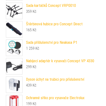
Sada kartáčků Concept VRP0010
359
Kč
Štěrbinová hubice pro Concept Direct
165
Kč
Sada příšlušenství pro Neakasa P1
1 259
Kč
Nabíjecí adaptér k vysavači Concept VP 4330
299
Kč
Dyson úchyt na trubici pro příslušenství
439
Kč
Ochranné sítko pro vysavače Electrolux
199
Kč