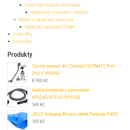
Univerzální hadice a koncovky
Hadice pro vysavače v metráži
Madlo a rukojeť pro vysavače
Madla pro vysavače Philips
Vodní filtry
Vysavače
Produkty
Tyčový vysavač 4v1 Concept ULTIMATE Pro+
29,6 V VP6260
8 990
Kč
Hadice kompletní s koncovkami
VP5242/VP5131/VP5132
349
Kč
JOLLY Ochranný filtrační návlek Parkside PNTS
169
Kč