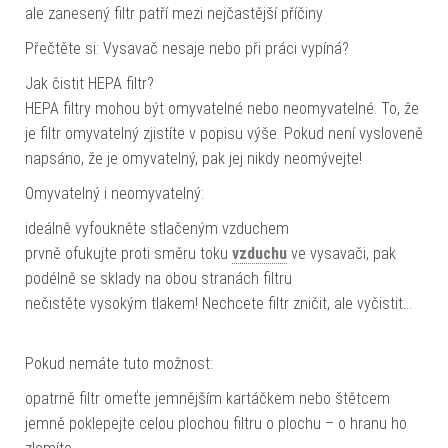
ale zanesený filtr patří mezi nejčastější příčiny
Přečtěte si: Vysavač nesaje nebo při práci vypíná?
Jak čistit HEPA filtr?
HEPA filtry mohou být omyvatelné nebo neomyvatelné. To, že
je filtr omyvatelný zjistíte v popisu výše. Pokud není vysloveně
napsáno, že je omyvatelný, pak jej nikdy neomývejte!
Omyvatelný i neomyvatelný:
ideálně vyfoukněte stlačeným vzduchem
prvně ofukujte proti směru toku
vzduchu
ve vysavači, pak
podélně se sklady na obou stranách filtru
nečistěte vysokým tlakem! Nechcete filtr zničit, ale vyčistit…
Pokud nemáte tuto možnost:
opatrně filtr omeťte jemnějším kartáčkem nebo štětcem
jemně poklepejte celou plochou filtru o plochu – o hranu ho