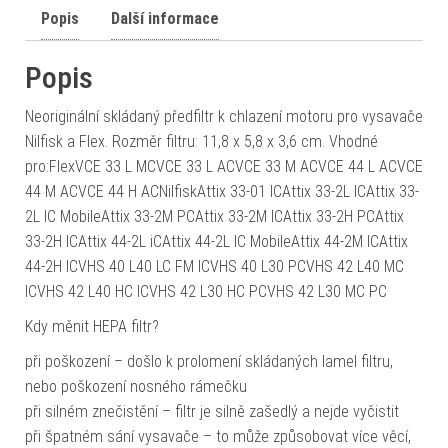
Popis
Další informace
Popis
Neoriginální skládaný předfiltr k chlazení motoru pro vysavače
Nilfisk a Flex. Rozměr filtru: 11,8 x 5,8 x 3,6 cm. Vhodné
pro:FlexVCE 33 L MCVCE 33 L ACVCE 33 M ACVCE 44 L ACVCE
44 M ACVCE 44 H ACNilfiskAttix 33-01 ICAttix 33-2L ICAttix 33-
2L IC MobileAttix 33-2M PCAttix 33-2M ICAttix 33-2H PCAttix
33-2H ICAttix 44-2L iCAttix 44-2L IC MobileAttix 44-2M ICAttix
44-2H ICVHS 40 L40 LC FM ICVHS 40 L30 PCVHS 42 L40 MC
ICVHS 42 L40 HC ICVHS 42 L30 HC PCVHS 42 L30 MC PC
Kdy měnit HEPA filtr?
při poškození – došlo k prolomení skládaných lamel filtru,
nebo poškození nosného rámečku
při silném znečistění – filtr je silně zašedlý a nejde vyčistit
při špatném sání vysavače – to může způsobovat více věcí,