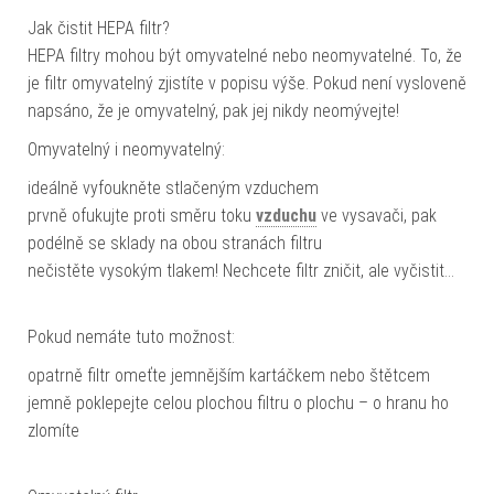
Jak čistit HEPA filtr?
HEPA filtry mohou být omyvatelné nebo neomyvatelné. To, že
je filtr omyvatelný zjistíte v popisu výše. Pokud není vysloveně
napsáno, že je omyvatelný, pak jej nikdy neomývejte!
Omyvatelný i neomyvatelný:
ideálně vyfoukněte stlačeným vzduchem
prvně ofukujte proti směru toku
vzduchu
ve vysavači, pak
podélně se sklady na obou stranách filtru
nečistěte vysokým tlakem! Nechcete filtr zničit, ale vyčistit…
Pokud nemáte tuto možnost:
opatrně filtr omeťte jemnějším kartáčkem nebo štětcem
jemně poklepejte celou plochou filtru o plochu – o hranu ho
zlomíte