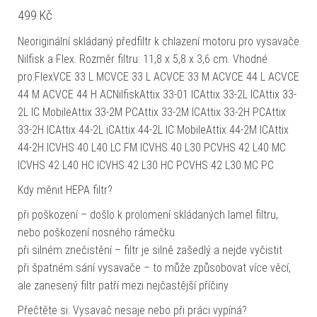
499
Kč
Neoriginální skládaný předfiltr k chlazení motoru pro vysavače
Nilfisk a Flex. Rozměr filtru: 11,8 x 5,8 x 3,6 cm. Vhodné
pro:FlexVCE 33 L MCVCE 33 L ACVCE 33 M ACVCE 44 L ACVCE
44 M ACVCE 44 H ACNilfiskAttix 33-01 ICAttix 33-2L ICAttix 33-
2L IC MobileAttix 33-2M PCAttix 33-2M ICAttix 33-2H PCAttix
33-2H ICAttix 44-2L iCAttix 44-2L IC MobileAttix 44-2M ICAttix
44-2H ICVHS 40 L40 LC FM ICVHS 40 L30 PCVHS 42 L40 MC
ICVHS 42 L40 HC ICVHS 42 L30 HC PCVHS 42 L30 MC PC
Kdy měnit HEPA filtr?
při poškození – došlo k prolomení skládaných lamel filtru,
nebo poškození nosného rámečku
při silném znečistění – filtr je silně zašedlý a nejde vyčistit
při špatném sání vysavače – to může způsobovat více věcí,
ale zanesený filtr patří mezi nejčastější příčiny
Přečtěte si: Vysavač nesaje nebo při práci vypíná?