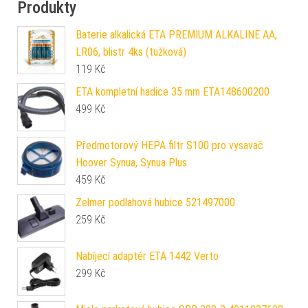
Produkty
Baterie alkalická ETA PREMIUM ALKALINE AA,
LR06, blistr 4ks (tužková)
119
Kč
ETA kompletní hadice 35 mm ETA148600200
499
Kč
Předmotorový HEPA filtr S100 pro vysavač
Hoover Synua, Synua Plus
459
Kč
Zelmer podlahová hubice 521497000
259
Kč
Nabíjecí adaptér ETA 1442 Verto
299
Kč