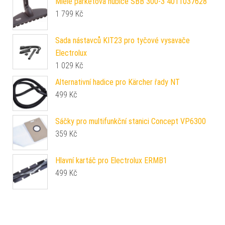
Miele parketová hubice SBB 300-3 4011037628
1 799
Kč
Sada nástavců KIT23 pro tyčové vysavače
Electrolux
1 029
Kč
Alternativní hadice pro Kärcher řady NT
499
Kč
Sáčky pro multifunkční stanici Concept VP6300
359
Kč
Hlavní kartáč pro Electrolux ERMB1
499
Kč