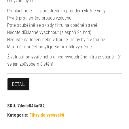
Omyvatelný filtr
Propláchněte filtr pod středním proudem vlažné vody:
Prvně proti směru proudu vzduchu
Poté souběžně se sklady filtru na opačné straně
Nechte důkladně vyschnout (alespoň 24 hod)
Nesušte na topení nebo v troubě. To by bylo v troubě…
Maximální počet omytí je 3×, pak filtr vyměňte
Životnost omyvatelného a neomyvatelného filtru je stejná, liší
se jen způsobem čistění.
DETAIL
SKU:
7dcdc844af82
Kategorie:
Filtry do vysavačů