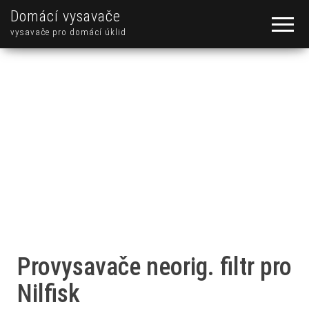
Domácí vysavače
vysavače pro domácí úklid
Provysavače neorig. filtr pro
Nilfisk