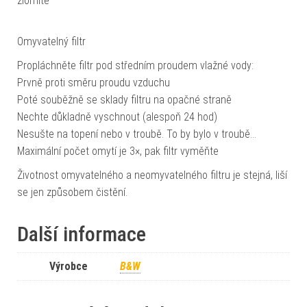
zlomíte
Omyvatelný filtr
Propláchněte filtr pod středním proudem vlažné vody:
Prvně proti směru proudu vzduchu
Poté souběžně se sklady filtru na opačné straně
Nechte důkladně vyschnout (alespoň 24 hod)
Nesušte na topení nebo v troubě. To by bylo v troubě…
Maximální počet omytí je 3×, pak filtr vyměňte
Životnost omyvatelného a neomyvatelného filtru je stejná, liší
se jen způsobem čistění.
Další informace
Výrobce
B&W