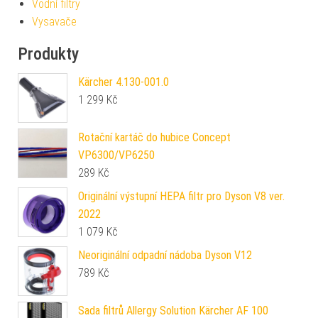
Vodní filtry
Vysavače
Produkty
Kärcher 4.130-001.0
1 299
Kč
Rotační kartáč do hubice Concept
VP6300/VP6250
289
Kč
Originální výstupní HEPA filtr pro Dyson V8 ver.
2022
1 079
Kč
Neoriginální odpadní nádoba Dyson V12
789
Kč
Sada filtrů Allergy Solution Kärcher AF 100