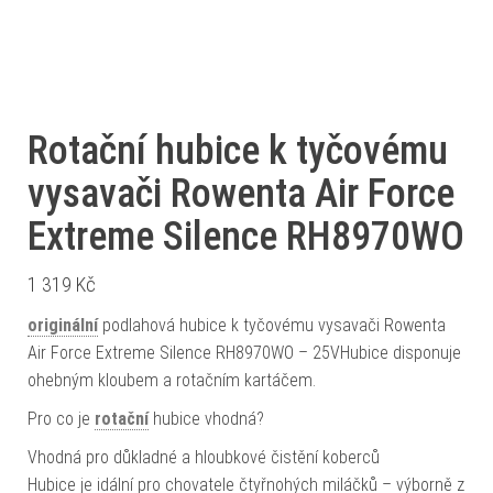
Rotační hubice k tyčovému
vysavači Rowenta Air Force
Extreme Silence RH8970WO
1 319
Kč
originální
podlahová hubice k tyčovému vysavači Rowenta
Air Force Extreme Silence RH8970WO – 25VHubice disponuje
ohebným kloubem a rotačním kartáčem.
Pro co je
rotační
hubice vhodná?
Vhodná pro důkladné a hloubkové čistění koberců
Hubice je idální pro chovatele čtyřnohých miláčků – výborně z