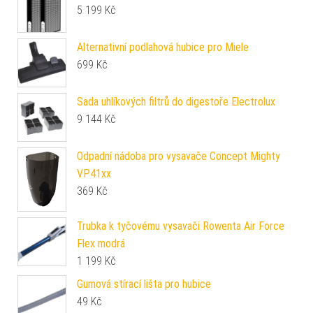
5 199
Kč
Alternativní podlahová hubice pro Miele
699
Kč
Sada uhlíkových filtrů do digestoře Electrolux
9 144
Kč
Odpadní nádoba pro vysavače Concept Mighty
VP41xx
369
Kč
Trubka k tyčovému vysavači Rowenta Air Force
Flex modrá
1 199
Kč
Gumová stírací lišta pro hubice
49
Kč