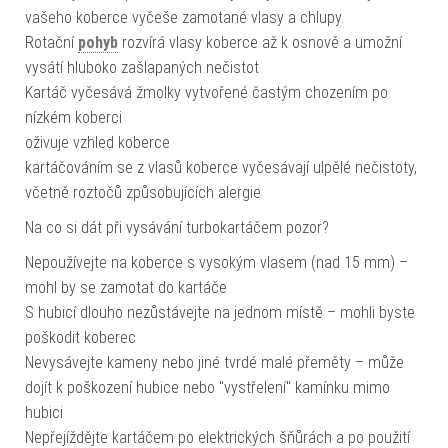
vašeho koberce vyčeše zamotané vlasy a chlupy.
Rotační
pohyb
rozvírá vlasy koberce až k osnově a umožní
vysátí hluboko zašlapaných nečistot
Kartáč vyčesává žmolky vytvořené častým chozením po
nízkém koberci
oživuje vzhled koberce
kartáčováním se z vlasů koberce vyčesávají ulpělé nečistoty,
včetně roztočů způsobujících alergie
Na co si dát při vysávání turbokartáčem pozor?
Nepoužívejte na koberce s vysokým vlasem (nad 15 mm) –
mohl by se zamotat do kartáče
S hubicí dlouho nezůstávejte na jednom místě – mohli byste
poškodit koberec
Nevysávejte kameny nebo jiné tvrdé malé přeměty – může
dojít k poškození hubice nebo "vystřelení" kamínku mimo
hubici
Nepřejíždějte kartáčem po elektrických šňůrách a po použití