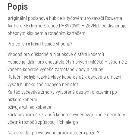
Popis
originální
podlahová hubice k tyčovému vysavači Rowenta
Air Force Extreme Silence RH8970WO – 25VHubice disponuje
ohebným kloubem a rotačním kartáčem.
Pro co je
rotační
hubice vhodná?
Vhodná pro důkladné a hloubkové čistění koberců
Hubice je idální pro chovatele čtyřnohých miláčků – výborně z
vašeho koberce vyčeše zamotané vlasy a chlupy.
Rotační
pohyb
rozvírá vlasy koberce až k osnově a umožní
vysátí hluboko zašlapaných nečistot
Kartáč vyčesává žmolky vytvořené častým chozením po
nízkém koberci
oživuje vzhled koberce
kartáčováním se z vlasů koberce vyčesávají ulpělé nečistoty,
včetně roztočů způsobujících alergie
Na co si dát při vysávání turbokartáčem pozor?