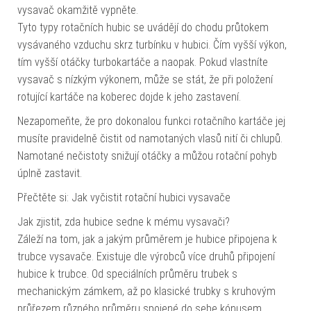
vysavač okamžitě vypněte.
Tyto typy rotačních hubic se uvádějí do chodu průtokem
vysávaného vzduchu skrz turbínku v hubici. Čím vyšší výkon,
tím vyšší otáčky turbokartáče a naopak. Pokud vlastníte
vysavač s nízkým výkonem, může se stát, že při položení
rotující kartáče na koberec dojde k jeho zastavení.
Nezapomeňte, že pro dokonalou funkci rotačního kartáče jej
musíte pravidelně čistit od namotaných vlasů nití či chlupů.
Namotané nečistoty snižují otáčky a můžou rotační pohyb
úplně zastavit.
Přečtěte si: Jak vyčistit rotační hubici vysavače
Jak zjistit, zda hubice sedne k mému vysavači?
Záleží na tom, jak a jakým průměrem je hubice připojena k
trubce vysavače. Existuje dle výrobců více druhů připojení
hubice k trubce. Od speciálních průměru trubek s
mechanickým zámkem, až po klasické trubky s kruhovým
průřezem různého průměru spojené do sebe kónusem.