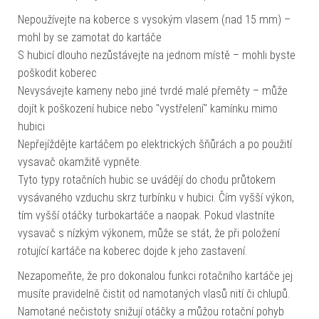
Nepoužívejte na koberce s vysokým vlasem (nad 15 mm) –
mohl by se zamotat do kartáče
S hubicí dlouho nezůstávejte na jednom místě – mohli byste
poškodit koberec
Nevysávejte kameny nebo jiné tvrdé malé přeměty – může
dojít k poškození hubice nebo "vystřelení" kamínku mimo
hubici
Nepřejíždějte kartáčem po elektrických šňůrách a po použití
vysavač okamžitě vypněte.
Tyto typy rotačních hubic se uvádějí do chodu průtokem
vysávaného vzduchu skrz turbínku v hubici. Čím vyšší výkon,
tím vyšší otáčky turbokartáče a naopak. Pokud vlastníte
vysavač s nízkým výkonem, může se stát, že při položení
rotující kartáče na koberec dojde k jeho zastavení.
Nezapomeňte, že pro dokonalou funkci rotačního kartáče jej
musíte pravidelně čistit od namotaných vlasů nití či chlupů.
Namotané nečistoty snižují otáčky a můžou rotační pohyb