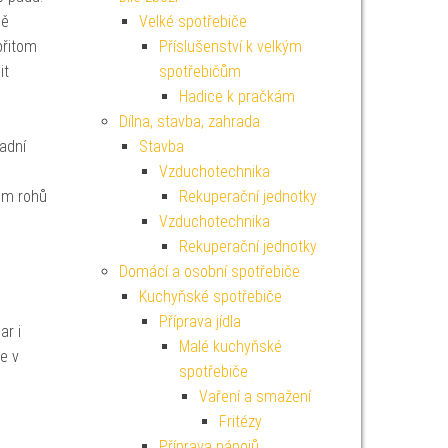
ně
Velké spotřebiče
přitom
Příslušenství k velkým
it
spotřebičům
Hadice k pračkám
Dílna, stavba, zahrada
nadní
Stavba
Vzduchotechnika
lem rohů
Rekuperační jednotky
Vzduchotechnika
Rekuperační jednotky
Domácí a osobní spotřebiče
Kuchyňské spotřebiče
Příprava jídla
ar i
Malé kuchyňské
e v
spotřebiče
Vaření a smažení
Fritézy
Příprava nápojů