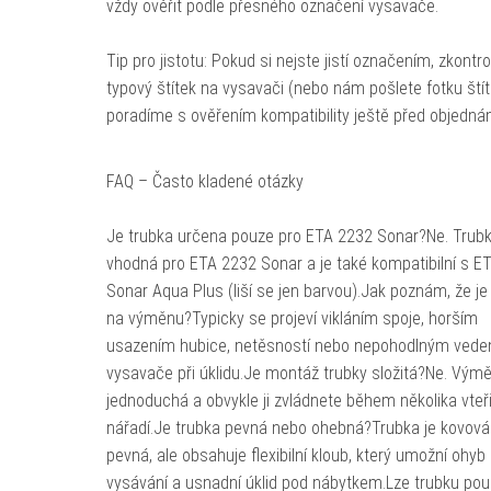
vždy ověřit podle přesného označení vysavače.
Tip pro jistotu: Pokud si nejste jistí označením, zkontro
typový štítek na vysavači (nebo nám pošlete fotku štít
poradíme s ověřením kompatibility ještě před objedná
FAQ – Často kladené otázky
Je trubka určena pouze pro ETA 2232 Sonar?Ne. Trubk
vhodná pro ETA 2232 Sonar a je také kompatibilní s E
Sonar Aqua Plus (liší se jen barvou).Jak poznám, že je
na výměnu?Typicky se projeví vikláním spoje, horším
usazením hubice, netěsností nebo nepohodlným vede
vysavače při úklidu.Je montáž trubky složitá?Ne. Výmě
jednoduchá a obvykle ji zvládnete během několika vteř
nářadí.Je trubka pevná nebo ohebná?Trubka je kovová
pevná, ale obsahuje flexibilní kloub, který umožní ohyb 
vysávání a usnadní úklid pod nábytkem.Lze trubku použ