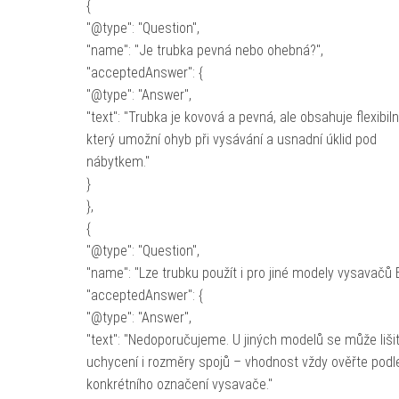
{
"@type": "Question",
"name": "Je trubka pevná nebo ohebná?",
"acceptedAnswer": {
"@type": "Answer",
"text": "Trubka je kovová a pevná, ale obsahuje flexibiln
který umožní ohyb při vysávání a usnadní úklid pod
nábytkem."
}
},
{
"@type": "Question",
"name": "Lze trubku použít i pro jiné modely vysavačů 
"acceptedAnswer": {
"@type": "Answer",
"text": "Nedoporučujeme. U jiných modelů se může liši
uchycení i rozměry spojů – vhodnost vždy ověřte podl
konkrétního označení vysavače."