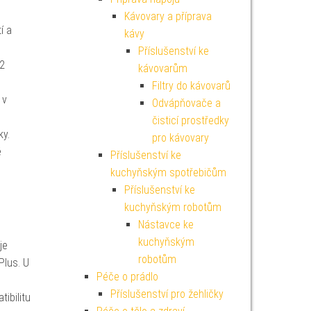
Kávovary a příprava
í a
kávy
Příslušenství ke
2
kávovarům
Filtry do kávovarů
 v
Odvápňovače a
čisticí prostředky
ky.
pro kávovary
é
Příslušenství ke
kuchyňským spotřebičům
Příslušenství ke
kuchyňským robotům
Nástavce ke
kuchyňským
je
robotům
Plus. U
Péče o prádlo
Příslušenství pro žehličky
ibilitu