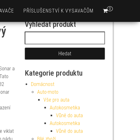
0
AVAČE
PŘÍSLUŠENSTVÍ K VYSAVAČŮM
Vyhledat produkt
vý
Vyhledávání
Sonar a
Kategorie produktu
 Tato
32
Domácnost
Sonar
Auto-moto
Vše pro auta
azení
Autokosmetika
Vůně do auta
Autokosmetika
e viklat
Vůně do auta
o pádu.
Bílé zboží