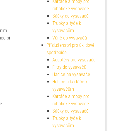
Kartáče a mopy pro
robotické vysavače
Sáčky do vysavačů
Trubky a tyče k
ením
vysavačům
če při
Vůně do vysavačů
Příslušenství pro úklidové
spotřebiče
Adaptéry pro vysavače
Filtry do vysavačů
Hadice na vysavače
Hubice a kartáče k
vysavačům
Kartáče a mopy pro
te
robotické vysavače
Sáčky do vysavačů
Trubky a tyče k
vysavačům