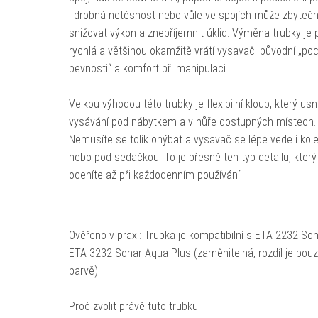
I drobná netěsnost nebo vůle ve spojích může zbyteč
snižovat výkon a znepříjemnit úklid. Výměna trubky je 
rychlá a většinou okamžitě vrátí vysavači původní „poc
pevnosti“ a komfort při manipulaci.
Velkou výhodou této trubky je flexibilní kloub, který us
vysávání pod nábytkem a v hůře dostupných místech.
Nemusíte se tolik ohýbat a vysavač se lépe vede i ko
nebo pod sedačkou. To je přesně ten typ detailu, který
oceníte až při každodenním používání.
Ověřeno v praxi: Trubka je kompatibilní s ETA 2232 Son
ETA 3232 Sonar Aqua Plus (zaměnitelná, rozdíl je pouz
barvě).
Proč zvolit právě tuto trubku