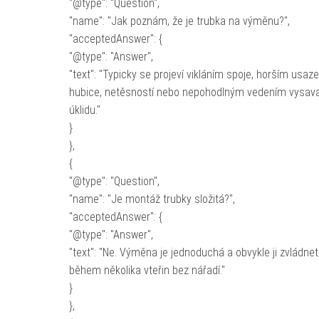
"@type": "Question",
"name": "Jak poznám, že je trubka na výměnu?",
"acceptedAnswer": {
"@type": "Answer",
"text": "Typicky se projeví vikláním spoje, horším usaz
hubice, netěsností nebo nepohodlným vedením vysava
úklidu."
}
},
{
"@type": "Question",
"name": "Je montáž trubky složitá?",
"acceptedAnswer": {
"@type": "Answer",
"text": "Ne. Výměna je jednoduchá a obvykle ji zvládne
během několika vteřin bez nářadí."
}
},