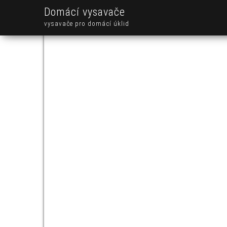
Domácí vysavače
vysavače pro domácí úklid