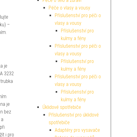
Péče o tělo a zdraví
Péče o vlasy a vousy
Příslušenství pro péči o
lujte
vlasy a vousy
ku) –
Příslušenství pro
ním.
kulmy a fény
Příslušenství pro péči o
vlasy a vousy
Příslušenství pro
a je
kulmy a fény
TA 3232
Příslušenství pro péči o
 trubka
vlasy a vousy
Příslušenství pro
ním
kulmy a fény
na je
Úklidové spotřebiče
in bez
Příslušenství pro úklidové
 a
spotřebiče
při
Adaptéry pro vysavače
ít i pro