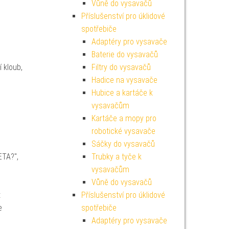
Vůně do vysavačů
Příslušenství pro úklidové
spotřebiče
Adaptéry pro vysavače
Baterie do vysavačů
í kloub,
Filtry do vysavačů
Hadice na vysavače
Hubice a kartáče k
vysavačům
Kartáče a mopy pro
robotické vysavače
Sáčky do vysavačů
ETA?",
Trubky a tyče k
vysavačům
Vůně do vysavačů
t
Příslušenství pro úklidové
e
spotřebiče
Adaptéry pro vysavače