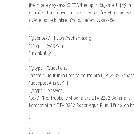
jiné modely vysavačů ETA?Nedoporučujeme. U jiných 
se může lišit uchycení i rozměry spojů – vhodnost vžd
ověřte podle konkrétního označení vysavače.
{
"@context": "https://schema.org",
"@type": "FAQPage",
"mainEntity": [
{
"@type": "Question",
"name": "Je trubka určena pouze pro ETA 2232 Sonar?
"acceptedAnswer": {
"@type": "Answer",
"text": "Ne. Trubka je vhodná pro ETA 2232 Sonar a je 
kompatibilní s ETA 3232 Sonar Aqua Plus (liší se jen ba
}
},
{