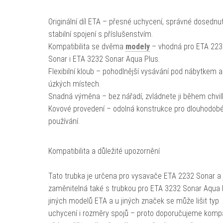
Originální díl ETA – přesné uchycení, správné dosednut
stabilní spojení s příslušenstvím.
Kompatibilita se dvěma
modely
– vhodná pro ETA 223
Sonar i ETA 3232 Sonar Aqua Plus.
Flexibilní kloub – pohodlnější vysávání pod nábytkem a
úzkých místech.
Snadná výměna – bez nářadí, zvládnete ji během chvil
Kovové provedení – odolná konstrukce pro dlouhodob
používání.
Kompatibilita a důležité upozornění
Tato trubka je určena pro vysavače ETA 2232 Sonar a 
zaměnitelná také s trubkou pro ETA 3232 Sonar Aqua 
jiných modelů ETA a u jiných značek se může lišit typ
uchycení i rozměry spojů – proto doporučujeme kompat