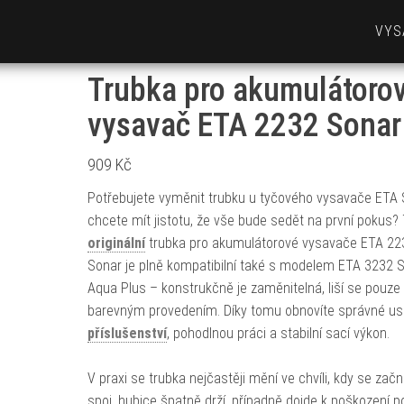
VYS
Trubka pro akumulátoro
vysavač ETA 2232 Sonar
909
Kč
Potřebujete vyměnit trubku u tyčového vysavače ETA 
chcete mít jistotu, že vše bude sedět na první pokus?
originální
trubka pro akumulátorové vysavače ETA 22
Sonar je plně kompatibilní také s modelem ETA 3232 
Aqua Plus – konstrukčně je zaměnitelná, liší se pouze
barevným provedením. Díky tomu obnovíte správné us
příslušenství
, pohodlnou práci a stabilní sací výkon.
V praxi se trubka nejčastěji mění ve chvíli, kdy se začn
spoj, hubice špatně drží, případně dojde k poškození p