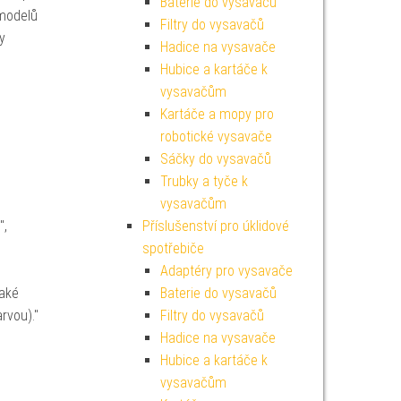
Baterie do vysavačů
modelů
Filtry do vysavačů
y
Hadice na vysavače
Hubice a kartáče k
vysavačům
Kartáče a mopy pro
robotické vysavače
Sáčky do vysavačů
Trubky a tyče k
vysavačům
",
Příslušenství pro úklidové
spotřebiče
Adaptéry pro vysavače
také
Baterie do vysavačů
rvou)."
Filtry do vysavačů
Hadice na vysavače
Hubice a kartáče k
vysavačům