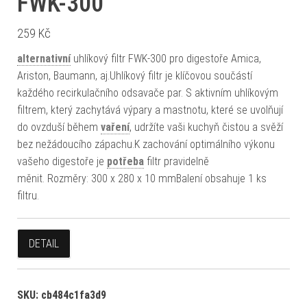
FWK-300
259
Kč
alternativní
uhlíkový filtr FWK-300 pro digestoře Amica,
Ariston, Baumann, aj.Uhlíkový filtr je klíčovou součástí
každého recirkulačního odsavače par. S aktivním uhlíkovým
filtrem, který zachytává výpary a mastnotu, které se uvolňují
do ovzduší během
vaření
, udržíte vaši kuchyň čistou a svěží
bez nežádoucího zápachu.K zachování optimálního výkonu
vašeho digestoře je
potřeba
filtr pravidelně
měnit. Rozměry: 300 x 280 x 10 mmBalení obsahuje 1 ks
filtru.
DETAIL
SKU:
cb484c1fa3d9