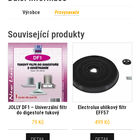
Výrobce
Provysavače
Související produkty
JOLLY DF1 – Univerzální filtr
Electrolux uhlíkový filtr
do digestoře tukový
EFF57
79
Kč
499
Kč
DETAIL
DETAIL